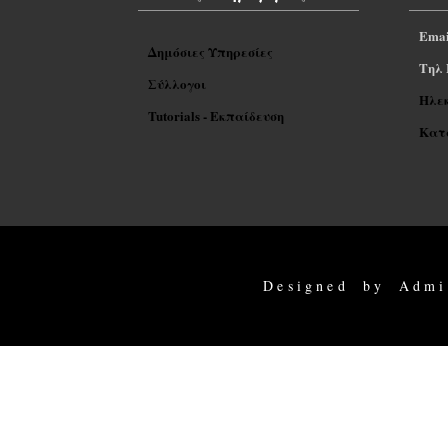
Emai
Δημόσιες Υπηρεσίες
Tηλ 
Σύλλογοι
Ηλε
Tutorials - Εκπαίδευση
Κατα
Designed by Admi