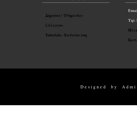
Emai
Δημόσιες Υπηρεσίες
Tηλ 
Σύλλογοι
Ηλε
Tutorials - Εκπαίδευση
Κατα
Designed by Admi